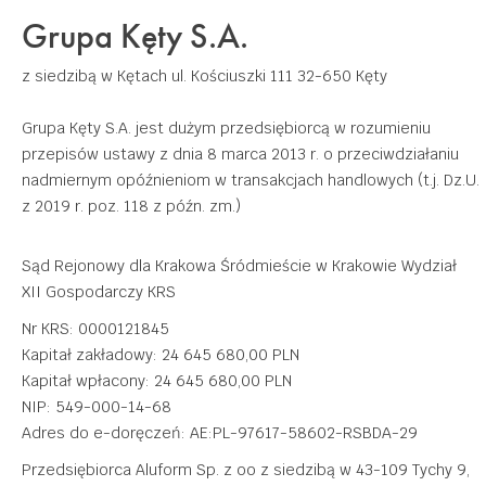
Grupa Kęty S.A.
z siedzibą w Kętach
ul. Kościuszki 111
32-650 Kęty
Grupa Kęty S.A. jest dużym przedsiębiorcą w rozumieniu
przepisów ustawy z dnia 8 marca 2013 r. o przeciwdziałaniu
nadmiernym opóźnieniom w transakcjach handlowych (t.j. Dz.U.
z 2019 r. poz. 118 z późn. zm.)
Sąd Rejonowy dla Krakowa Śródmieście w Krakowie Wydział
XII Gospodarczy KRS
Nr KRS: 0000121845
Kapitał zakładowy: 24 645 680,00 PLN
Kapitał wpłacony: 24 645 680,00 PLN
NIP: 549-000-14-68
Adres do e-doręczeń: AE:PL-97617-58602-RSBDA-29
Przedsiębiorca Aluform Sp. z oo z siedzibą w 43-109 Tychy 9,