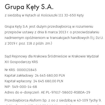
Grupa Kęty S.A.
z siedzibą w Kętach
ul. Kościuszki 111
32-650 Kęty
Grupa Kęty S.A. jest dużym przedsiębiorcą w rozumieniu
przepisów ustawy z dnia 8 marca 2013 r. o przeciwdziałaniu
nadmiernym opóźnieniom w transakcjach handlowych (t.j. Dz.U.
z 2019 r. poz. 118 z późn. zm.)
Sąd Rejonowy dla Krakowa Śródmieście w Krakowie Wydział
XII Gospodarczy KRS
Nr KRS: 0000121845
Kapitał zakładowy: 24 645 680,00 PLN
Kapitał wpłacony: 24 645 680,00 PLN
NIP: 549-000-14-68
Adres do e-doręczeń: AE:PL-97617-58602-RSBDA-29
Przedsiębiorca Aluform Sp. z oo z siedzibą w 43-109 Tychy 9,