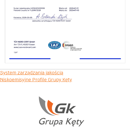
Nawigacja
System zarządzania jakością
Niskoemisyjne Profile Grupy Kęty
wpisu