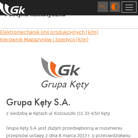
Polityka Klimatyczna
FIRMA
Nawigacja
Elektromechanik linii produkcyjnych (k/m)
O NAS
SPÓŁKI ZAGRANICZNE
Kierownik Magazynów i Spedycji (k/m)
wpisu
LOKALIZACJE
TECHNOLOGIE
HISTORIA
WYCISKANIE
JAKOŚĆ
KARIERA
PRODUKCJA WLEWKÓW
CENTRUM BADAWCZO-ROZWOJOWE
ODPOWIEDZIALNY BIZNES
LICZBY
PRODUKCJA MATRYC
CERTYFIKATY I DEKLARACJE CE
ŚRODOWISKO
KONTAKT
Grupa Kęty S.A.
OBRÓBKA POWIERZCHNIOWA
ZAANGAŻOWANIE SPOŁECZNE
PLIKI DO POBRANIA
OBRÓBKA MECHANICZNA
z siedzibą w Kętach
ul. Kościuszki 111
32-650 Kęty
SPAWANIE
Grupa Kęty S.A. jest dużym przedsiębiorcą w rozumieniu
przepisów ustawy z dnia 8 marca 2013 r. o przeciwdziałaniu
ZASTOSOWANIE