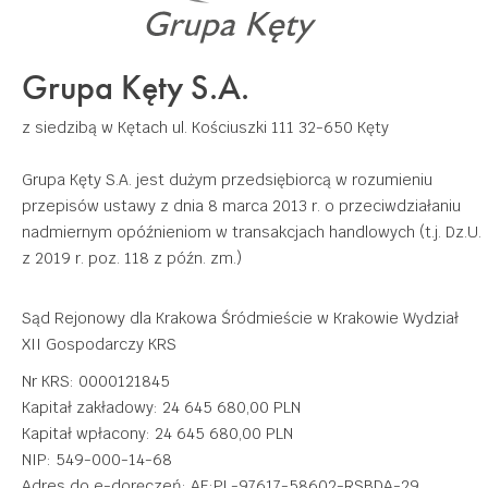
Grupa Kęty S.A.
z siedzibą w Kętach
ul. Kościuszki 111
32-650 Kęty
Grupa Kęty S.A. jest dużym przedsiębiorcą w rozumieniu
przepisów ustawy z dnia 8 marca 2013 r. o przeciwdziałaniu
nadmiernym opóźnieniom w transakcjach handlowych (t.j. Dz.U.
z 2019 r. poz. 118 z późn. zm.)
Sąd Rejonowy dla Krakowa Śródmieście w Krakowie Wydział
XII Gospodarczy KRS
Nr KRS: 0000121845
Kapitał zakładowy: 24 645 680,00 PLN
Kapitał wpłacony: 24 645 680,00 PLN
NIP: 549-000-14-68
Adres do e-doręczeń: AE:PL-97617-58602-RSBDA-29