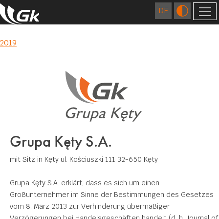
2023
FIRMA
Post
2019
ÜBER UNS
navigation
AUSLÄNDISCHE GESELLSCHAFTEN
STANDORTE
TECHNOLOGIEN
GESCHICHTE
EXTRUSION
QUALITÄT
KARRIERE
GIESSEREI
FORSCHUNGS- UND ENTWICKLUNGSZENTRUM
VERANTWORTUNGSBEWUSSTES
WIRTSCHAFTEN
ZAHLEN
Grupa Kęty S.A.
MATRIZEN FERTIGUNG
ZERTIFIKATE UND CE KONFORMITÄTSERKLÄRUNG
UMWELT
KONTAKT
mit Sitz in Kęty
ul. Kościuszki 111
32-650 Kęty
OBERFLÄCHENBEHANDLUNG
SOZIALES ENGAGEMENT
ZUM DOWNLOAD
MECHANISCHE BEARBEITUNG
Grupa Kęty S.A. erklärt, dass es sich um einen
Großunternehmer im Sinne der Bestimmungen des Gesetzes
SCHWEISSEN
vom 8. März 2013 zur Verhinderung übermäßiger
ANWENDUNGEN
Verzögerungen bei Handelsgeschäften handelt (d. h. Journal of