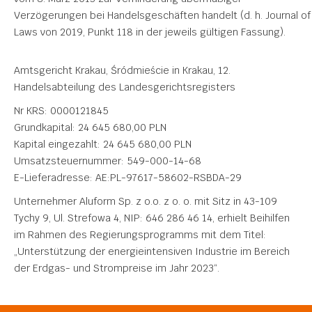
Verzögerungen bei Handelsgeschäften handelt (d. h. Journal of
Laws von 2019, Punkt 118 in der jeweils gültigen Fassung).
Amtsgericht Krakau, Śródmieście in Krakau, 12.
Handelsabteilung des Landesgerichtsregisters
Nr KRS: 0000121845
Grundkapital: 24 645 680,00 PLN
Kapital eingezahlt: 24 645 680,00 PLN
Umsatzsteuernummer: 549-000-14-68
E-Lieferadresse: AE:PL-97617-58602-RSBDA-29
Unternehmer Aluform Sp. z o.o. z o. o. mit Sitz in 43-109
Tychy 9, Ul. Strefowa 4, NIP: 646 286 46 14, erhielt Beihilfen
im Rahmen des Regierungsprogramms mit dem Titel:
„Unterstützung der energieintensiven Industrie im Bereich
der Erdgas- und Strompreise im Jahr 2023“.