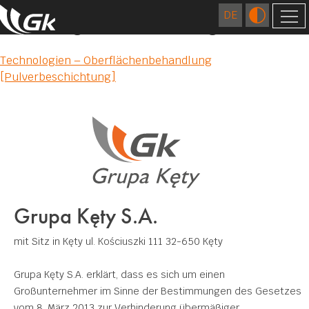
Technologien – Anwendungen
FIRMA
Post
Technologien – Oberflächenbehandlung
[Pulverbeschichtung]
ÜBER UNS
navigation
AUSLÄNDISCHE GESELLSCHAFTEN
STANDORTE
TECHNOLOGIEN
GESCHICHTE
EXTRUSION
QUALITÄT
KARRIERE
GIESSEREI
FORSCHUNGS- UND ENTWICKLUNGSZENTRUM
VERANTWORTUNGSBEWUSSTES
WIRTSCHAFTEN
ZAHLEN
MATRIZEN FERTIGUNG
Grupa Kęty S.A.
ZERTIFIKATE UND CE KONFORMITÄTSERKLÄRUNG
UMWELT
KONTAKT
OBERFLÄCHENBEHANDLUNG
mit Sitz in Kęty
ul. Kościuszki 111
32-650 Kęty
SOZIALES ENGAGEMENT
ZUM DOWNLOAD
MECHANISCHE BEARBEITUNG
Grupa Kęty S.A. erklärt, dass es sich um einen
SCHWEISSEN
Großunternehmer im Sinne der Bestimmungen des Gesetzes
ANWENDUNGEN
vom 8. März 2013 zur Verhinderung übermäßiger