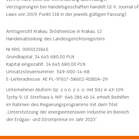
Verzögerungen bei Handelsgeschäften handelt (d. h. Journal of
Laws von 2019, Punkt 118 in der jeweils gültigen Fassung).
Amtsgericht Krakau, Śródmieście in Krakau, 12.
Handelsabteilung des Landesgerichtsregisters
Nr KRS: 0000121845
Grundkapital: 24 645 680,00 PLN
Kapital eingezahlt: 24 645 680,00 PLN
Umsatzsteuernummer: 549-000-14-68
E-Lieferadresse: AE:PL-97617-58602-RSBDA-29
Unternehmer Aluform Sp. z o.o. z o. o. mit Sitz in 43-109
Tychy 9, Ul. Strefowa 4, NIP: 646 286 46 14, erhielt Beihilfen
im Rahmen des Regierungsprogramms mit dem Titel:
„Unterstützung der energieintensiven Industrie im Bereich
der Erdgas- und Strompreise im Jahr 2023“.