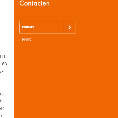
Contacten
n
KONTAKT
DSGVO
Treffen Sie uns auf
Facebook
PLN
-68
2-
it
IP:
men
l: