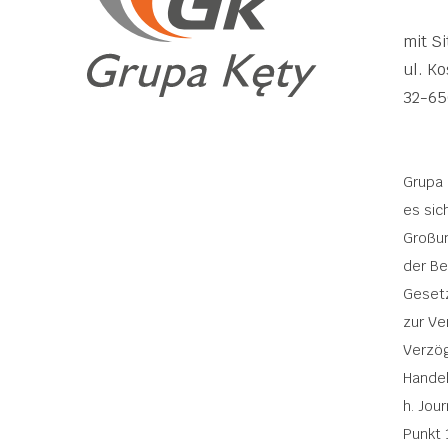
mit Si
ul. Ko
32-65
Grupa 
es sic
Großu
der B
Geset
zur Ve
Verzö
Handel
h. Jou
Punkt 