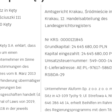
tz in Kęty
Amtsgericht Krakau, Śródmieście i
ściuszki 111
Krakau, 12. Handelsabteilung des
0 Kęty
Landesgerichtsregisters
Nr KRS: 0000121845
Kęty S.A. erklärt, dass
Grundkapital: 24 645 680,00 PLN
h um einen
Kapital eingezahlt: 24 645 680,00 
nternehmer im Sinne
Umsatzsteuernummer: 549-000-14
estimmungen des
E-Lieferadresse: AE:PL-97617-5860
zes vom 8. März 2013
RSBDA-29
rhinderung übermäßiger
gerungen bei
Unternehmer Aluform Sp. z o.o. z o. o. m
sgeschäften handelt (d.
Sitz in 43-109 Tychy 9, Ul. Strefowa 4, N
rnal of Laws von 2019,
646 286 46 14, erhielt Beihilfen im Rah
118 in der jeweils
des Regierungsprogramms mit dem Tite