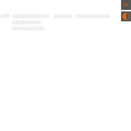
ITÄT
VERANTWORTUNG
KONTAKT
ZUM DOWNLOAD
SBEWUSSTES
WIRTSCHAFTEN
FORSCHUNGS- UND ENTWICKLUNGSZENTRUM
UMWELT
ZERTIFIKATE UND CE KONFORMITÄTSERKLÄRUNG
SOZIALES ENGAGEMENT
NG
NDLUNG
BEITUNG