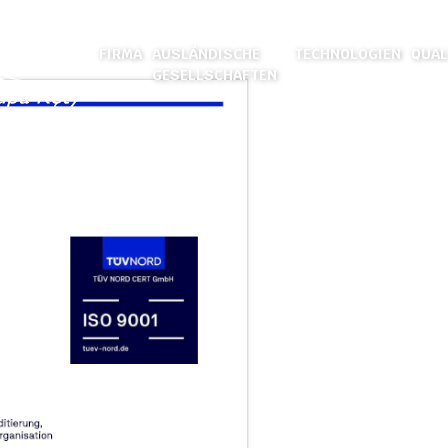
FIRMA
AUSLÄNDISCHE
TECHNOLOGIEN
QUAL
GESELLSCHAFTEN
ÜBER UNS
EXTRUSION
STANDORTE
GIESSEREI
GESCHICHTE
MATRIZEN FERTIGU
KARRIERE
OBERFLÄCHENBEHA
ZAHLEN
MECHANISCHE BEAR
SCHWEISSEN
ANWENDUNGEN