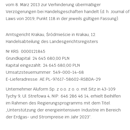
vom 8. März 2013 zur Verhinderung übermäßiger
Verzögerungen bei Handelsgeschäften handelt (d. h. Journal of
Laws von 2019, Punkt 118 in der jeweils gültigen Fassung).
Amtsgericht Krakau, Śródmieście in Krakau, 12.
Handelsabteilung des Landesgerichtsregisters
Nr KRS: 0000121845
Grundkapital: 24 645 680,00 PLN
Kapital eingezahlt: 24 645 680,00 PLN
Umsatzsteuernummer: 549-000-14-68
E-Lieferadresse: AE:PL-97617-58602-RSBDA-29
Unternehmer Aluform Sp. z o.o. z o. o. mit Sitz in 43-109
Tychy 9, Ul. Strefowa 4, NIP: 646 286 46 14, erhielt Beihilfen
im Rahmen des Regierungsprogramms mit dem Titel:
„Unterstützung der energieintensiven Industrie im Bereich
der Erdgas- und Strompreise im Jahr 2023“.