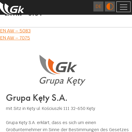
EN AW – 5754
FIRMA
Post
EN AW – 5083
ÜBER UNS
AUSLÄNDISCHE GESELLSCHAFTEN
EN AW – 7075
navigation
STANDORTE
TECHNOLOGIEN
GESCHICHTE
EXTRUSION
QUALITÄT
KARRIERE
GIESSEREI
FORSCHUNGS- UND ENTWICKLUNGSZENTRUM
VERANTWORTUNGSBEWUSSTES
WIRTSCHAFTEN
ZAHLEN
MATRIZEN FERTIGUNG
ZERTIFIKATE UND CE KONFORMITÄTSERKLÄRUNG
UMWELT
KONTAKT
Grupa Kęty S.A.
OBERFLÄCHENBEHANDLUNG
SOZIALES ENGAGEMENT
ZUM DOWNLOAD
MECHANISCHE BEARBEITUNG
mit Sitz in Kęty
ul. Kościuszki 111
32-650 Kęty
SCHWEISSEN
Grupa Kęty S.A. erklärt, dass es sich um einen
Großunternehmer im Sinne der Bestimmungen des Gesetzes
ANWENDUNGEN